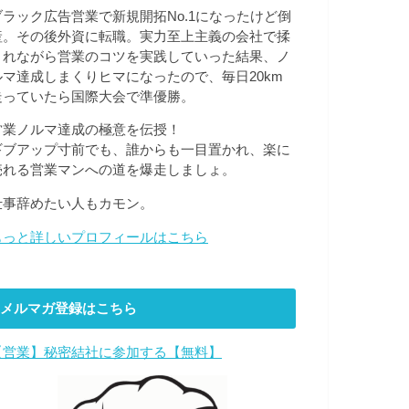
ブラック広告営業で新規開拓No.1になったけど倒
産。その後外資に転職。実力至上主義の会社で揉
まれながら営業のコツを実践していった結果、ノ
ルマ達成しまくりヒマになったので、毎日20km
走っていたら国際大会で準優勝。
営業ノルマ達成の極意を伝授！
ギブアップ寸前でも、誰からも一目置かれ、楽に
売れる営業マンへの道を爆走しましょ。
仕事辞めたい人もカモン。
もっと詳しいプロフィールはこちら
メルマガ登録はこちら
【営業】秘密結社に参加する【無料】