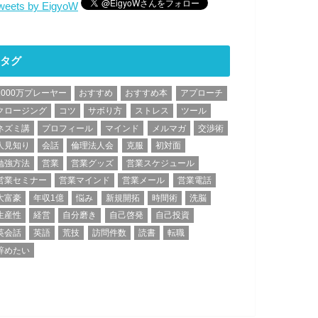
weets by EigyoW
タグ
1000万プレーヤー
おすすめ
おすすめ本
アプローチ
クロージング
コツ
サボり方
ストレス
ツール
ネズミ講
プロフィール
マインド
メルマガ
交渉術
人見知り
会話
倫理法人会
克服
初対面
勉強方法
営業
営業グッズ
営業スケジュール
営業セミナー
営業マインド
営業メール
営業電話
大富豪
年収1億
悩み
新規開拓
時間術
洗脳
生産性
経営
自分磨き
自己啓発
自己投資
英会話
英語
荒技
訪問件数
読書
転職
辞めたい