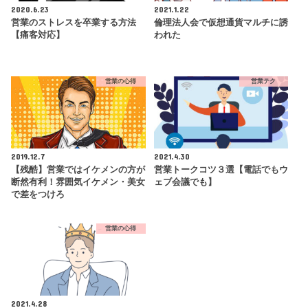
2020.6.23
2021.1.22
営業のストレスを卒業する方法
倫理法人会で仮想通貨マルチに誘
【痛客対応】
われた
営業の心得
営業テク
2019.12.7
2021.4.30
【残酷】営業ではイケメンの方が
営業トークコツ３選【電話でもウ
断然有利！雰囲気イケメン・美女
ェブ会議でも】
で差をつけろ
営業の心得
2021.4.28