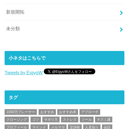
新規開拓
未分類
小ネタはこちらで
Tweets by EigyoW
タグ
1000万プレーヤー
おすすめ
おすすめ本
アプローチ
クロージング
コツ
サボり方
ストレス
ツール
ネズミ講
プロフィール
マインド
メルマガ
交渉術
人見知り
会話