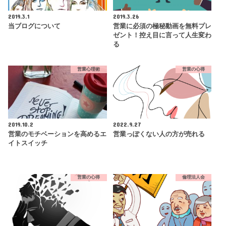
2019.3.1
2019.3.26
当ブログについて
営業に必須の極秘動画を無料プレ
ゼント！控え目に言って人生変わ
る
営業心理術
営業の心得
2019.10.2
2022.9.27
営業のモチベーションを高めるエ
営業っぽくない人の方が売れる
イトスイッチ
営業の心得
倫理法人会