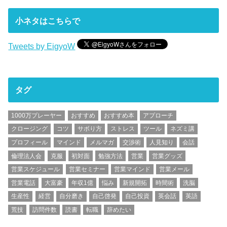
小ネタはこちらで
Tweets by EigyoW
タグ
1000万プレーヤー
おすすめ
おすすめ本
アプローチ
クロージング
コツ
サボり方
ストレス
ツール
ネズミ講
プロフィール
マインド
メルマガ
交渉術
人見知り
会話
倫理法人会
克服
初対面
勉強方法
営業
営業グッズ
営業スケジュール
営業セミナー
営業マインド
営業メール
営業電話
大富豪
年収1億
悩み
新規開拓
時間術
洗脳
生産性
経営
自分磨き
自己啓発
自己投資
英会話
英語
荒技
訪問件数
読書
転職
辞めたい