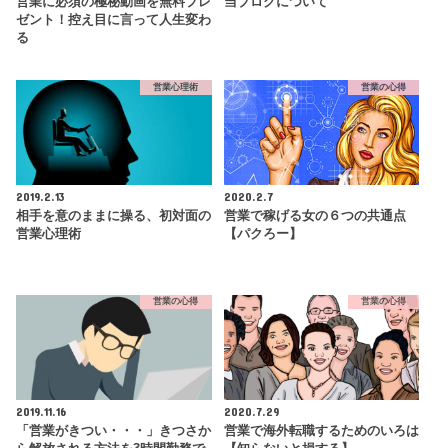
営業に必須の極秘動画を無料プレ
当ブログについて
ゼント！控え目に言って人生変わ
る
営業心理術
営業の心得
2019.2.13
2020.2.7
相手を意のままに操る、初対面の
営業で稼げる女の６つの共通点
営業心理術
【パクろー】
営業の心得
営業の心得
2019.11.16
2020.7.29
「営業がきつい・・・」きつさか
営業で海外転職するためのいろは