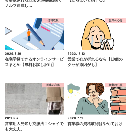
ら解放される方法を3時間勤務で
【知らないと損する】
ノルマ達成し…
情報収集
営業の心得
2020.5.10
2022.12.12
在宅学習できるオンラインサービ
営業で心が折れるなら【10個の
スまとめ【無料お試し沢山】
クセが原因がも】
営業の心得
営業の心得
2019.6.4
2020.7.11
営業用人見知り克服法！シャイで
営業職の資格取得はやめておけ
も大丈夫。