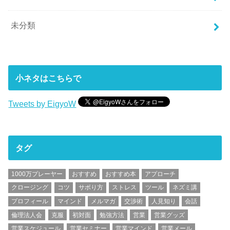
未分類
小ネタはこちらで
Tweets by EigyoW
タグ
1000万プレーヤー
おすすめ
おすすめ本
アプローチ
クロージング
コツ
サボり方
ストレス
ツール
ネズミ講
プロフィール
マインド
メルマガ
交渉術
人見知り
会話
倫理法人会
克服
初対面
勉強方法
営業
営業グッズ
営業スケジュール
営業セミナー
営業マインド
営業メール