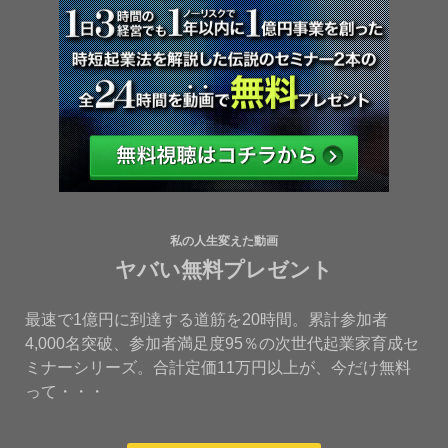
私の人生変えた動画
ヤバい無料プレゼント
最速で1億円に到達する道筋を20時間。累計参加者
4,000名突破、参加者満足度95％の次世代起業家育成セ
ミナーシリーズ。合計定価11万円以上が、今だけ無料
って・・・