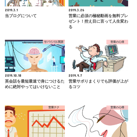
2019.3.1
2019.3.26
当ブログについて
営業に必須の極秘動画を無料プレ
ゼント！控え目に言って人生変わ
る
サバイバル英語
営業の心得
2019.10.18
2019.9.7
英会話を最短最速で身につけるた
営業サボりまくりでも評価が上が
めに絶対やってはいけないこと
るコツ
営業テク
営業の心得