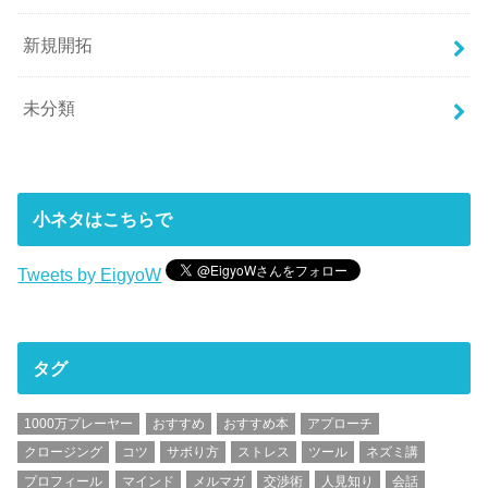
新規開拓
未分類
小ネタはこちらで
Tweets by EigyoW
タグ
1000万プレーヤー
おすすめ
おすすめ本
アプローチ
クロージング
コツ
サボり方
ストレス
ツール
ネズミ講
プロフィール
マインド
メルマガ
交渉術
人見知り
会話