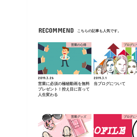
RECOMMEND
こちらの記事も人気です。
営業の心得
ブログに
2019.3.26
2019.3.1
営業に必須の極秘動画を無料
当ブログについて
プレゼント！控え目に言って
人生変わる
営業グッズ
ブログに