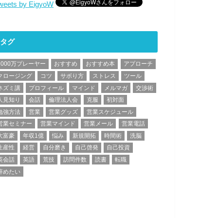
weets by EigyoW
タグ
1000万プレーヤー
おすすめ
おすすめ本
アプローチ
クロージング
コツ
サボり方
ストレス
ツール
ネズミ講
プロフィール
マインド
メルマガ
交渉術
人見知り
会話
倫理法人会
克服
初対面
勉強方法
営業
営業グッズ
営業スケジュール
営業セミナー
営業マインド
営業メール
営業電話
大富豪
年収1億
悩み
新規開拓
時間術
洗脳
生産性
経営
自分磨き
自己啓発
自己投資
英会話
英語
荒技
訪問件数
読書
転職
辞めたい