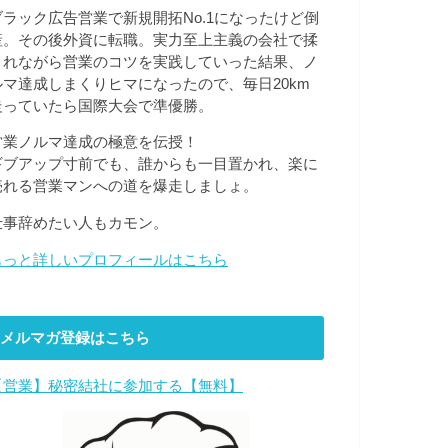
ブラック広告営業で新規開拓No.1になったけど倒
産。その後外資に転職。実力至上主義の会社で揉
まれながら営業のコツを実践していった結果、ノ
ルマ達成しまくりヒマになったので、毎日20km
走っていたら国際大会で準優勝。
営業ノルマ達成の極意を伝授！
ギブアップ寸前でも、誰からも一目置かれ、楽に
売れる営業マンへの道を爆走しましょ。
仕事辞めたい人もカモン。
もっと詳しいプロフィールはこちら
メルマガ登録はこちら
【営業】秘密結社に参加する【無料】