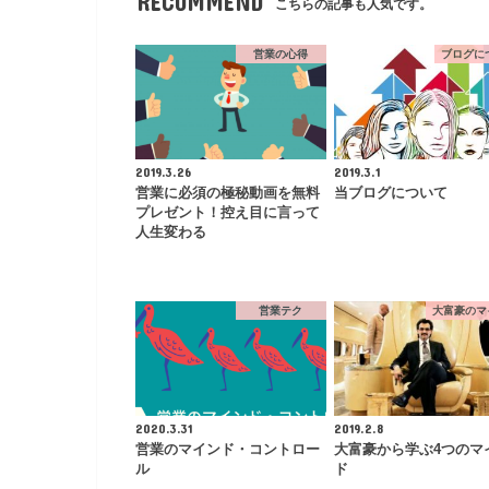
RECOMMEND
こちらの記事も人気です。
営業の心得
ブログに
2019.3.26
2019.3.1
営業に必須の極秘動画を無料
当ブログについて
プレゼント！控え目に言って
人生変わる
営業テク
大富豪のマ
2020.3.31
2019.2.8
営業のマインド・コントロー
大富豪から学ぶ4つのマ
ル
ド