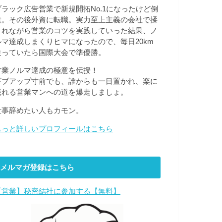
ブラック広告営業で新規開拓No.1になったけど倒
産。その後外資に転職。実力至上主義の会社で揉
まれながら営業のコツを実践していった結果、ノ
ルマ達成しまくりヒマになったので、毎日20km
走っていたら国際大会で準優勝。
営業ノルマ達成の極意を伝授！
ギブアップ寸前でも、誰からも一目置かれ、楽に
売れる営業マンへの道を爆走しましょ。
仕事辞めたい人もカモン。
もっと詳しいプロフィールはこちら
メルマガ登録はこちら
【営業】秘密結社に参加する【無料】