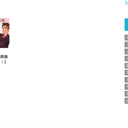
T
心得
の業種
レ！】