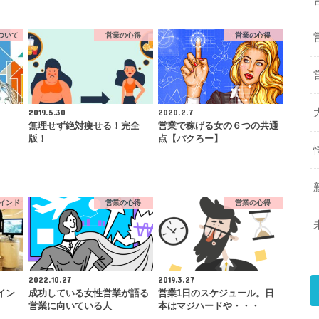
ついて
営業の心得
営業の心得
2019.5.30
2020.2.7
無理せず絶対痩せる！完全
営業で稼げる女の６つの共通
版！
点【パクろー】
インド
営業の心得
営業の心得
2022.10.27
2019.3.27
イン
成功している女性営業が語る
営業1日のスケジュール。日
営業に向いている人
本はマジハードや・・・