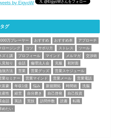
weets by EigyoW
タグ
1000万プレーヤー
おすすめ
おすすめ本
アプローチ
クロージング
コツ
サボり方
ストレス
ツール
ネズミ講
プロフィール
マインド
メルマガ
交渉術
人見知り
会話
倫理法人会
克服
初対面
勉強方法
営業
営業グッズ
営業スケジュール
営業セミナー
営業マインド
営業メール
営業電話
大富豪
年収1億
悩み
新規開拓
時間術
洗脳
生産性
経営
自分磨き
自己啓発
自己投資
英会話
英語
荒技
訪問件数
読書
転職
辞めたい