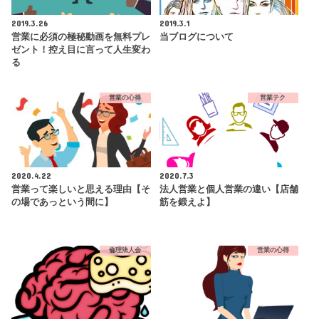
2019.3.26
2019.3.1
営業に必須の極秘動画を無料プレ
当ブログについて
ゼント！控え目に言って人生変わ
る
営業の心得
営業テク
2020.4.22
2020.7.3
営業って楽しいと思える理由【そ
法人営業と個人営業の違い【店舗
の場であっという間に】
筋を鍛えよ】
倫理法人会
営業の心得