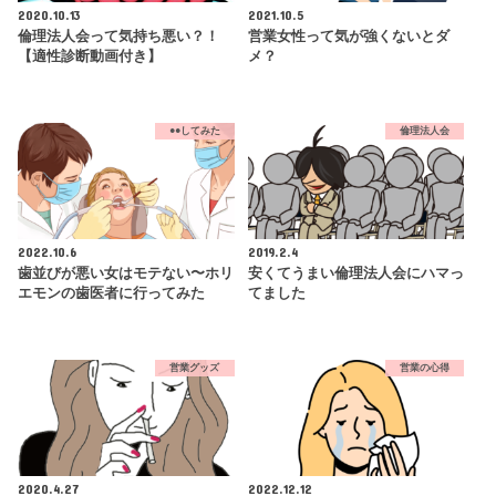
2020.10.13
2021.10.5
倫理法人会って気持ち悪い？！
営業女性って気が強くないとダ
【適性診断動画付き】
メ？
●●してみた
倫理法人会
2022.10.6
2019.2.4
歯並びが悪い女はモテない〜ホリ
安くてうまい倫理法人会にハマっ
エモンの歯医者に行ってみた
てました
営業グッズ
営業の心得
2020.4.27
2022.12.12