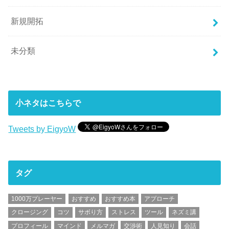
新規開拓
未分類
小ネタはこちらで
Tweets by EigyoW
タグ
1000万プレーヤー
おすすめ
おすすめ本
アプローチ
クロージング
コツ
サボり方
ストレス
ツール
ネズミ講
プロフィール
マインド
メルマガ
交渉術
人見知り
会話