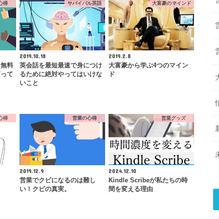
心得
サバイバル英語
大富豪のマインド
2019.10.18
2019.2.8
を無料
英会話を最短最速で身につけ
大富豪から学ぶ4つのマイン
言って
るために絶対やってはいけな
ド
いこと
心得
営業の心得
営業グッズ
2019.12.9
2024.12.10
営業でクビになるのは難し
Kindle Scribeが私たちの時
い！クビの真実。
間を変える理由