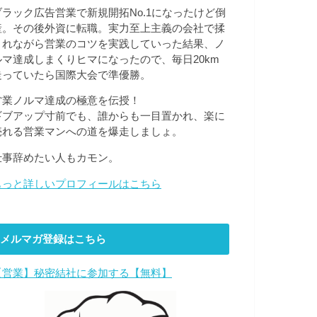
ブラック広告営業で新規開拓No.1になったけど倒
産。その後外資に転職。実力至上主義の会社で揉
まれながら営業のコツを実践していった結果、ノ
ルマ達成しまくりヒマになったので、毎日20km
走っていたら国際大会で準優勝。
営業ノルマ達成の極意を伝授！
ギブアップ寸前でも、誰からも一目置かれ、楽に
売れる営業マンへの道を爆走しましょ。
仕事辞めたい人もカモン。
もっと詳しいプロフィールはこちら
メルマガ登録はこちら
【営業】秘密結社に参加する【無料】