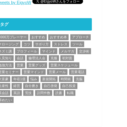
weets by EigyoW
タグ
1000万プレーヤー
おすすめ
おすすめ本
アプローチ
クロージング
コツ
サボり方
ストレス
ツール
ネズミ講
プロフィール
マインド
メルマガ
交渉術
人見知り
会話
倫理法人会
克服
初対面
勉強方法
営業
営業グッズ
営業スケジュール
営業セミナー
営業マインド
営業メール
営業電話
大富豪
年収1億
悩み
新規開拓
時間術
洗脳
生産性
経営
自分磨き
自己啓発
自己投資
英会話
英語
荒技
訪問件数
読書
転職
辞めたい