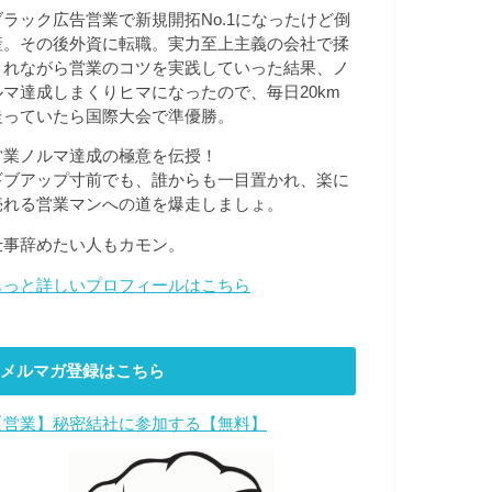
ブラック広告営業で新規開拓No.1になったけど倒
産。その後外資に転職。実力至上主義の会社で揉
まれながら営業のコツを実践していった結果、ノ
ルマ達成しまくりヒマになったので、毎日20km
走っていたら国際大会で準優勝。
営業ノルマ達成の極意を伝授！
ギブアップ寸前でも、誰からも一目置かれ、楽に
売れる営業マンへの道を爆走しましょ。
仕事辞めたい人もカモン。
もっと詳しいプロフィールはこちら
メルマガ登録はこちら
【営業】秘密結社に参加する【無料】