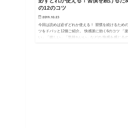
必ずどれか使える！習慣を続けるた
の12のコツ
2019.10.23
今回は読めば必ずどれか使える！ 習慣を続けるため
ツをドバッと12個ご紹介。 快感派に効く6のコツ 「
い」「嬉しい」「気持ちいい」などの 快感を感じる
好きな人むきのコツ。 自分サービス 自分にちょっと
サービ…