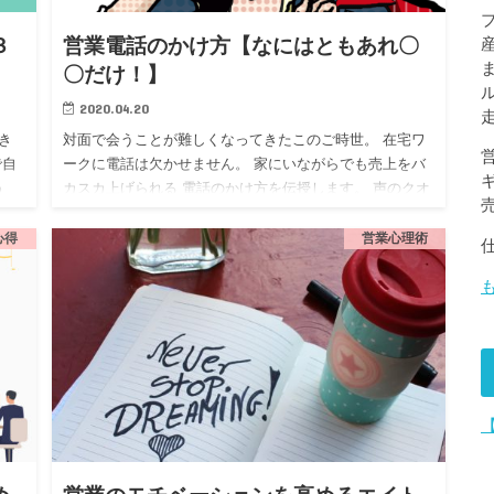
３
営業電話のかけ方【なにはともあれ〇
〇だけ！】
2020.04.20
き
対面で会うことが難しくなってきたこのご時世。 在宅ワ
で自
ークに電話は欠かせません。 家にいながらでも売上をバ
め
カスカ上げられる 電話のかけ方を伝授します。 声のクオ
貫く
リティーを上げる たっぷり息を吸う 英語がカッコよく聞
こえるの…
心得
営業心理術