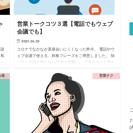
ゃ
営業トークコツ３選【電話でもウェブ
会議でも】
2021.04.30
商談
コロナでなかなか直接会いにくくなった昨今。 電話やウ
 私
ェブ会議で使える、鉄板フレーズをご用意しました。 知
っ
っているのと知らないのでは大違い。 プライベートでも
今回
フル活用できます。 この３つを口ぐせにどうぞ。 営業ト
ークコツ1…
心得
営業テク