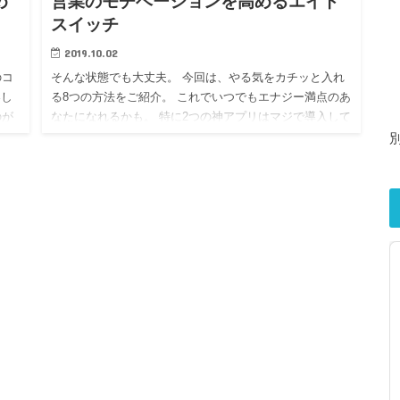
め
営業のモチベーションを高めるエイト
スイッチ
2019.10.02
のコ
そんな状態でも大丈夫。 今回は、やる気をカチッと入れ
楽し
る8つの方法をご紹介。 これでいつでもエナジー満点のあ
のが
なたになれるかも。 特に2つの神アプリはマジで導入して
した
ほしい！ マジックワード 自分を奮い立たせてモチベーシ
ョンの…