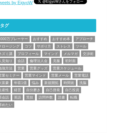
weets by EigyoW
タグ
1000万プレーヤー
おすすめ
おすすめ本
アプローチ
クロージング
コツ
サボり方
ストレス
ツール
ネズミ講
プロフィール
マインド
メルマガ
交渉術
人見知り
会話
倫理法人会
克服
初対面
勉強方法
営業
営業グッズ
営業スケジュール
営業セミナー
営業マインド
営業メール
営業電話
大富豪
年収1億
悩み
新規開拓
時間術
洗脳
生産性
経営
自分磨き
自己啓発
自己投資
英会話
英語
荒技
訪問件数
読書
転職
辞めたい