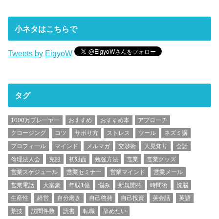
小ネタはこちらで
Tweets by EigyoW
タグ
1000万プレーヤー
おすすめ
おすすめ本
アプローチ
クロージング
コツ
サボり方
ストレス
ツール
ネズミ講
プロフィール
マインド
メルマガ
交渉術
人見知り
会話
倫理法人会
克服
初対面
勉強方法
営業
営業グッズ
営業スケジュール
営業セミナー
営業マインド
営業メール
営業電話
大富豪
年収1億
悩み
新規開拓
時間術
洗脳
生産性
経営
自分磨き
自己啓発
自己投資
英会話
英語
荒技
訪問件数
読書
転職
辞めたい