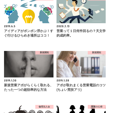
2019.6.5
2020.3.13
アイディアがポンポン浮かぶ！す
営業って１日何件回るの？天文学
ぐ行けるひらめき場所はココ！
的成約率。
新規開拓
新規開拓
2019.1.30
2019.1.28
新規営業アポがらくらく取れる、
アポが取れまくる営業電話のコツ
たった一つの超効率的な方法
(ちょい荒技アリ)
倫理法人会
営業の心得