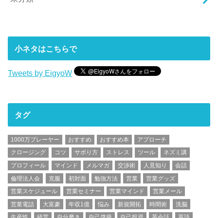
小ネタはこちらで
Tweets by EigyoW
タグ
1000万プレーヤー
おすすめ
おすすめ本
アプローチ
クロージング
コツ
サボり方
ストレス
ツール
ネズミ講
プロフィール
マインド
メルマガ
交渉術
人見知り
会話
倫理法人会
克服
初対面
勉強方法
営業
営業グッズ
営業スケジュール
営業セミナー
営業マインド
営業メール
営業電話
大富豪
年収1億
悩み
新規開拓
時間術
洗脳
生産性
経営
自分磨き
自己啓発
自己投資
英会話
英語