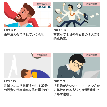
倫理法人会
営業の心得
2020.3.13
2020.3.13
倫理法人会で潰れていく会社
営業って１日何件回るの？天文学
的成約率。
営業の心得
営業の心得
2019.2.27
2019.11.16
営業マンこそ昼寝すべし！20分
「営業がきつい・・・」きつさか
の投資で仕事効率を倍に爆上げ！
ら解放される方法を3時間勤務で
ノルマ達成し…