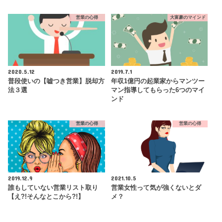
営業の心得
大富豪のマインド
2020.5.12
2019.7.1
普段使いの【嘘つき営業】脱却方
年収1億円の起業家からマンツー
法３選
マン指導してもらった6つのマイ
ンド
営業の心得
営業の心得
2019.12.9
2021.10.5
誰もしていない営業リスト取り
営業女性って気が強くないとダ
【え?!そんなとこから?!】
メ？