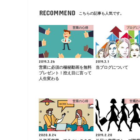
RECOMMEND
こちらの記事も人気です。
営業の心得
ブログに
2019.3.26
2019.3.1
営業に必須の極秘動画を無料
当ブログについて
プレゼント！控え目に言って
人生変わる
営業の心得
営業の
2020.8.24
2019.2.20