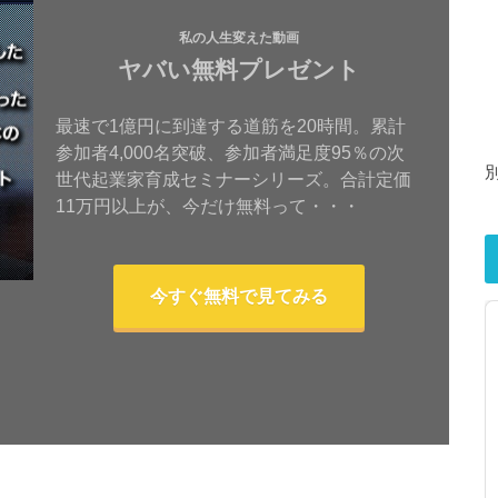
私の人生変えた動画
ヤバい無料プレゼント
最速で1億円に到達する道筋を20時間。累計
参加者4,000名突破、参加者満足度95％の次
世代起業家育成セミナーシリーズ。合計定価
11万円以上が、今だけ無料って・・・
今すぐ無料で見てみる