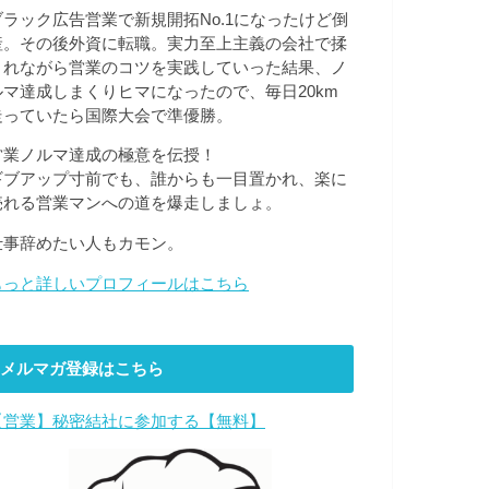
ブラック広告営業で新規開拓No.1になったけど倒
産。その後外資に転職。実力至上主義の会社で揉
まれながら営業のコツを実践していった結果、ノ
ルマ達成しまくりヒマになったので、毎日20km
走っていたら国際大会で準優勝。
営業ノルマ達成の極意を伝授！
ギブアップ寸前でも、誰からも一目置かれ、楽に
売れる営業マンへの道を爆走しましょ。
仕事辞めたい人もカモン。
もっと詳しいプロフィールはこちら
メルマガ登録はこちら
【営業】秘密結社に参加する【無料】