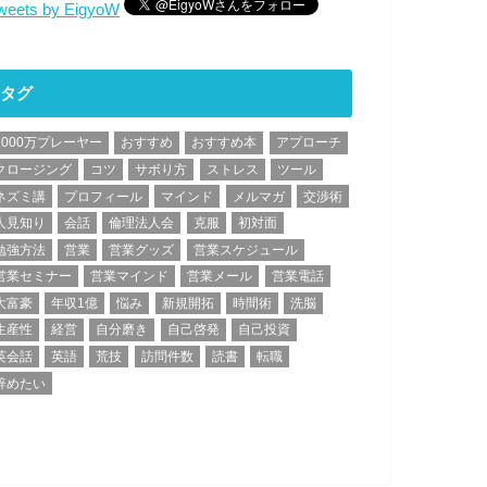
weets by EigyoW
タグ
1000万プレーヤー
おすすめ
おすすめ本
アプローチ
クロージング
コツ
サボり方
ストレス
ツール
ネズミ講
プロフィール
マインド
メルマガ
交渉術
人見知り
会話
倫理法人会
克服
初対面
勉強方法
営業
営業グッズ
営業スケジュール
営業セミナー
営業マインド
営業メール
営業電話
大富豪
年収1億
悩み
新規開拓
時間術
洗脳
生産性
経営
自分磨き
自己啓発
自己投資
英会話
英語
荒技
訪問件数
読書
転職
辞めたい