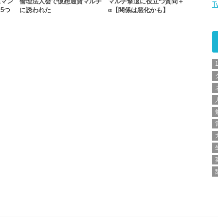
業マン
倫理法人会で仮想通貨マルチ
マルチ撃退に役立つ質問＋
T
5つ
に誘われた
α【関係は悪化かも】