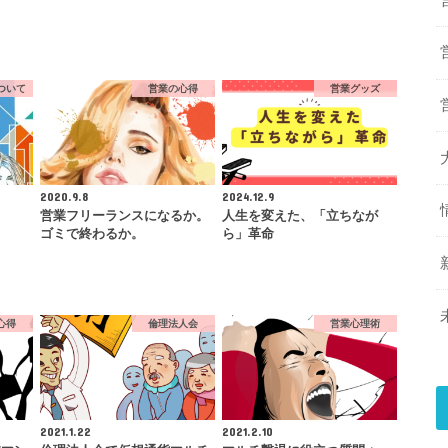
ついて
営業の心得
営業グッズ
2020.9.8
2024.12.9
営業フリーランスになるか。
人生を変えた、「立ちなが
ゴミで終わるか。
ら」革命
心得
倫理法人会
営業心理術
2021.1.22
2021.2.10